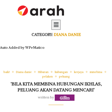
CATEGORY:
DIANA DANIE
Auto Added by WPeMatico
baik!
Diana danie
Hiburan
hubungan
kerjaya
mmebina
pelakon
peluang
‘BILA KITA MEMBINA HUBUNGAN IKHLAS,
PELUANG AKAN DATANG MENCARI’
written by