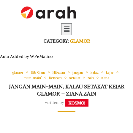
CATEGORY:
GLAMOR
Auto Added by WPeMatico
glamor
Hib Glam
Hiburan
jangan
kalau
kejar
main-main’
Rencam
setakat
zain
ziana
JANGAN MAIN-MAIN, KALAU SETAKAT KEJAR
GLAMOR – ZIANA ZAIN
written by