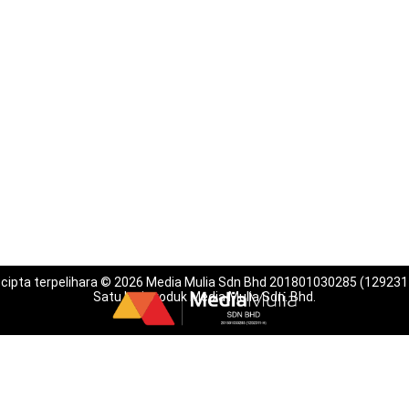
 cipta terpelihara © 2026 Media Mulia Sdn Bhd 201801030285 (129231
Satu lagi produk Media Mulia Sdn. Bhd.