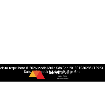
 cipta terpelihara © 2026 Media Mulia Sdn Bhd 201801030285 (129231
Satu lagi produk Media Mulia Sdn. Bhd.