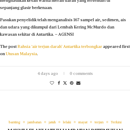
menghasilkan kesan warna merah darah yang tersendiri di
sepanjang glasir berkenaan.
Pasukan penyelidik telah menganalisis 167 sampel air, sedimen, ais
dan udara yang dikumpul dari Lembah Kering McMurdo dan
kawasan sekitar di Antartika. – AGENSI
The post
Rahsia ‘air terjun darah’ Antartika terbongkar
appeared first
on
Utusan Malaysia
.
4 days ago
0 comments
banting
jambatan
jatuh
lelaki
mayat
terjun
Terkini