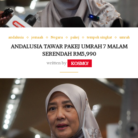
andalusia
jemaah
Negara
pakej
tempoh singkat
umrah
ANDALUSIA TAWAR PAKEJ UMRAH 7 MALAM
SERENDAH RM5,990
written by