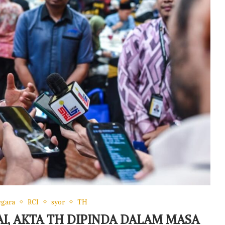
gara
RCI
syor
TH
SAI, AKTA TH DIPINDA DALAM MASA