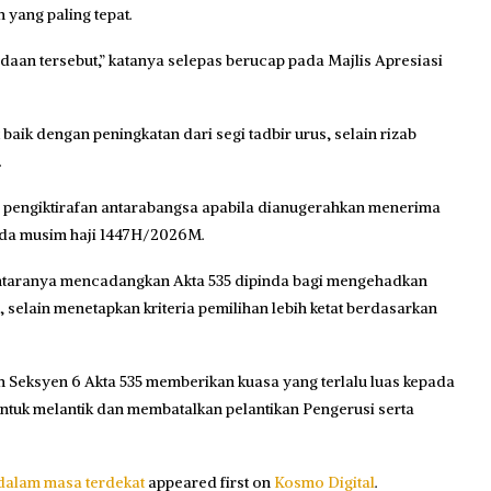
 yang paling tepat.
ndaan tersebut,” katanya selepas berucap pada Majlis Apresiasi
baik dengan peningkatan dari segi tadbir urus, selain rizab
.
a pengiktirafan antarabangsa apabila dianugerahkan menerima
ada musim haji 1447H/2026M.
antaranya mencadangkan Akta 535 dipinda bagi mengehadkan
 selain menetapkan kriteria pemilihan lebih ketat berdasarkan
 Seksyen 6 Akta 535 memberikan kuasa yang terlalu luas kepada
tuk melantik dan membatalkan pelantikan Pengerusi serta
 dalam masa terdekat
appeared first on
Kosmo Digital
.