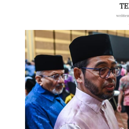
TE
writte