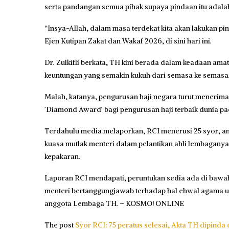
serta pandangan semua pihak supaya pindaan itu adalah
“Insya-Allah, dalam masa terdekat kita akan lakukan pi
Ejen Kutipan Zakat dan Wakaf 2026, di sini hari ini.
Dr. Zulkifli berkata, TH kini berada dalam keadaan amat 
keuntungan yang semakin kukuh dari semasa ke semasa
Malah, katanya, pengurusan haji negara turut menerim
`Diamond Award’ bagi pengurusan haji terbaik dunia p
Terdahulu media melaporkan, RCI menerusi 25 syor, 
kuasa mutlak menteri dalam pelantikan ahli lembaganya,
kepakaran.
Laporan RCI mendapati, peruntukan sedia ada di bawah
menteri bertanggungjawab terhadap hal ehwal agama un
anggota Lembaga TH. – KOSMO! ONLINE
The post
Syor RCI: 75 peratus selesai, Akta TH dipinda