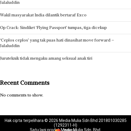
Jalaluddin
Wakil masyarakat India dilantik bertaraf Exco
Op Crack: Sindiket ‘Flying Passport’ tumpas, tiga dicekup
‘Ceplos ceplos’ yang tak puas hati dinasihat move forward –
Jalaluddin
Juruteknik tidak mengaku amang seksual anak tiri
Recent Comments
No comments to show.
Hak cipta terpelihara © 2026 Media Mulia Sdn Bhd 201801030285
(1292311-H)
Satu lagi produk Media Mulia Sdn. Bhd.