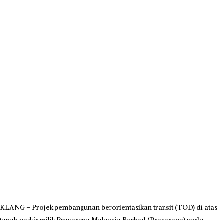
KLANG – Projek pembangunan berorientasikan transit (TOD) di atas
tanah parkir milik Prasarana Malaysia Berhad (Prasarana) perlu