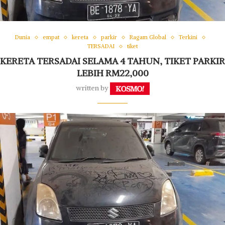
Dunia
empat
kereta
parkir
Ragam Global
Terkini
TERSADAI
tiket
KERETA TERSADAI SELAMA 4 TAHUN, TIKET PARKIR
LEBIH RM22,000
written by