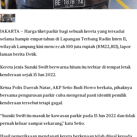
JAKARTA – Harga tiket parkir bagi sebuah kereta yang tersadai
selama hampir empat tahun di Lapangan Terbang Radin Inten II,
wilayah Lampung kini mencecah 100 juta rupiah (RM22,813), lapor
laman berita Detik.
Kereta jenis Suzuki Swift berwarna hitam itu terbiar di tempat letak
kenderaan sejak 15 Jun 2022.
Ketua Polis Daerah Natar, AKP Setio Budi Howo berkata, pihaknya
bersama pengurusan parkir cuba mengenal pasti identiti pemilik
kenderaan tersebut tetapi gagal.
“Suzuki Swift itu masuk ke kawasan parkir pada 15 Jun 2022 dan tidak
pernah keluar sampai sekarang,” kata Setio.
Hasil pemeriksaan mendapati kereta berkenaan telah dijual kepada