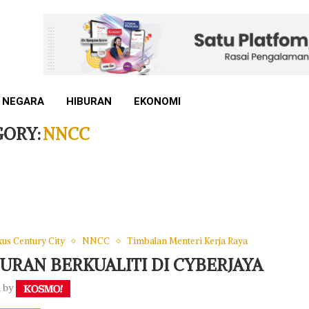
 NEGARA
HIBURAN
EKONOMI
GORY:
NNCC
us Century City
NNCC
Timbalan Menteri Kerja Raya
URAN BERKUALITI DI CYBERJAYA
n by