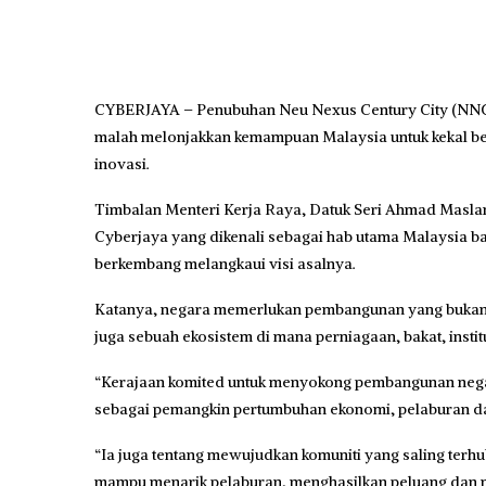
CYBERJAYA – Penubuhan Neu Nexus Century City (NNCC)
malah melonjakkan kemampuan Malaysia untuk kekal ber
inovasi.
Timbalan Menteri Kerja Raya, Datuk Seri Ahmad Masl
Cyberjaya yang dikenali sebagai hab utama Malaysia bagi
berkembang melangkaui visi asalnya.
Katanya, negara memerlukan pembangunan yang bukan sah
juga sebuah ekosistem di mana perniagaan, bakat, insti
“Kerajaan komited untuk menyokong pembangunan negara
sebagai pemangkin pertumbuhan ekonomi, pelaburan dan
“Ia juga tentang mewujudkan komuniti yang saling ter
mampu menarik pelaburan, menghasilkan peluang dan me