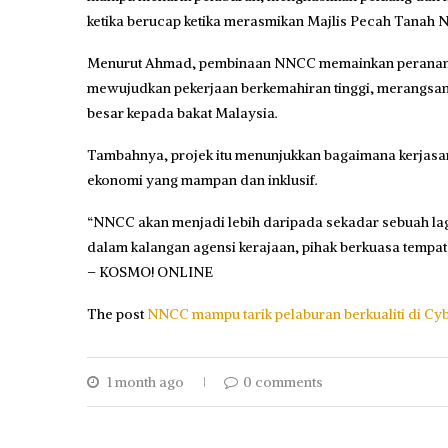
ketika berucap ketika merasmikan Majlis Pecah Tanah NNC
Menurut Ahmad, pembinaan NNCC memainkan peranan pen
mewujudkan pekerjaan berkemahiran tinggi, merangsan
besar kepada bakat Malaysia.
Tambahnya, projek itu menunjukkan bagaimana kerjas
ekonomi yang mampan dan inklusif.
“NNCC akan menjadi lebih daripada sekadar sebuah l
dalam kalangan agensi kerajaan, pihak berkuasa tempatan
– KOSMO! ONLINE
The post
NNCC mampu tarik pelaburan berkualiti di Cy
1 month ago
0 comments