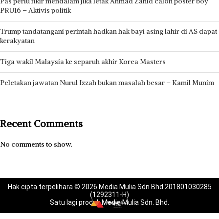
Pas perlu fikir mendalam jika letak Ahmad Zahid calon poster boy
PRU16 – Aktivis politik
Trump tandatangani perintah hadkan hak bayi asing lahir di AS dapat
kerakyatan
Tiga wakil Malaysia ke separuh akhir Korea Masters
Peletakan jawatan Nurul Izzah bukan masalah besar – Kamil Munim
Recent Comments
No comments to show.
Hak cipta terpelihara © 2026 Media Mulia Sdn Bhd 201801030285
(1292311-H)
Satu lagi produk Media Mulia Sdn. Bhd.