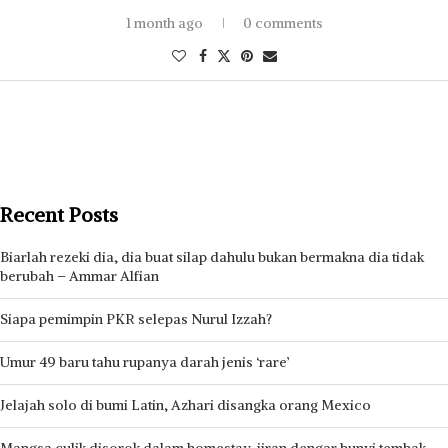
1 month ago
0 comments
Recent Posts
Biarlah rezeki dia, dia buat silap dahulu bukan bermakna dia tidak
berubah – Ammar Alfian
Siapa pemimpin PKR selepas Nurul Izzah?
Umur 49 baru tahu rupanya darah jenis ‘rare’
Jelajah solo di bumi Latin, Azhari disangka orang Mexico
Mangsa culik disorok dalam homestay, jiran dengar bunyi tembak