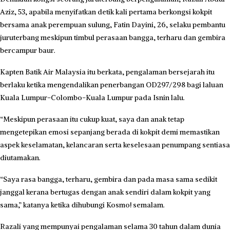
Aziz, 53, apabila me­nyifatkan detik kali pertama berkongsi kokpit
bersama anak perempuan sulung, Fatin Dayini, 26, selaku pembantu
juruterbang meskipun timbul perasaan bangga, terharu dan gembira
bercampur baur.
Kapten Batik Air Malaysia itu berkata, pengalaman bersejarah itu
berlaku ketika mengendalikan pe­nerbangan OD297/298 bagi laluan
Kuala Lumpur-Colombo-Kuala Lumpur pada Isnin lalu.
“Meskipun perasaan itu cukup kuat, saya dan anak tetap
mengetepikan emosi sepanjang berada di kokpit demi memastikan
aspek keselamatan, kelancaran serta keselesaan penum­pang sentiasa
diutamakan.
“Saya rasa bangga, terharu, gembira dan pada masa sama sedikit
janggal kerana bertugas dengan anak sendiri dalam kokpit yang
sama,” katanya ketika dihubungi Kosmo! semalam.
Razali yang mempunyai pe­ngalaman selama 30 tahun dalam dunia