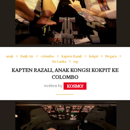
anak
Batik Air
colombo
Kapten Razali
kokpit
Negara
Sri Lanka
top
KAPTEN RAZALI, ANAK KONGSI KOKPIT KE
COLOMBO
written by