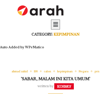
CATEGORY:
KEPIMPINAN
Auto Added by WPeMatico
ahmad zahid
BN
calon
kepimpinan
Negara
prn
‘SABAR, MALAM INI KITA UMUM’
written by