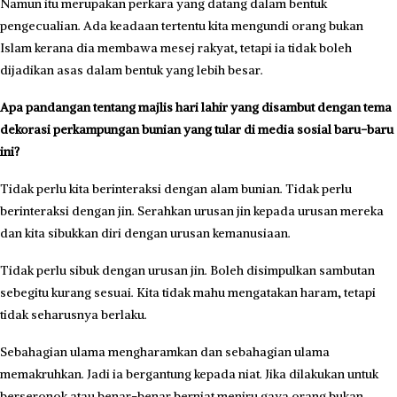
Namun itu merupakan perkara yang datang dalam bentuk
pengecualian. Ada keadaan tertentu kita mengundi orang bukan
Islam kerana dia membawa mesej rakyat, tetapi ia tidak boleh
dijadikan asas dalam bentuk yang lebih besar.
Apa pandangan tentang maj­lis hari lahir yang disambut dengan tema
dekorasi perkampungan bunian yang tular di media sosial baru-baru
ini?
Tidak perlu kita berinteraksi dengan alam bunian. Tidak perlu
berinteraksi dengan jin. Serahkan urusan jin kepada urusan mereka
dan kita sibukkan diri dengan urusan kemanusiaan.
Tidak perlu sibuk dengan urusan jin. Boleh disimpulkan sam­butan
sebegitu kurang sesuai. Kita tidak mahu mengatakan haram, tetapi
tidak seharusnya berlaku.
Sebahagian ulama meng­ha­ram­kan dan sebahagian ulama
memakruhkan. Jadi ia bergantung kepada niat. Jika dilakukan untuk
berseronok atau benar-benar berniat meniru gaya orang bukan