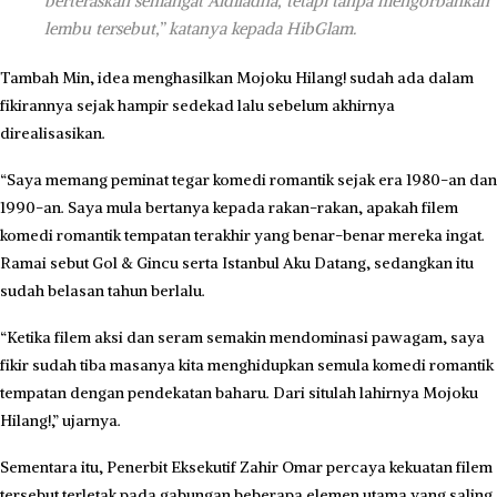
berteraskan semangat Aidiladha, tetapi tanpa mengorbankan
lembu tersebut,” katanya kepada HibGlam.
Tambah Min, idea menghasilkan Mojoku Hilang! sudah ada dalam
fikirannya sejak hampir sedekad lalu sebelum akhirnya
direalisasikan.
“Saya memang peminat tegar komedi romantik sejak era 1980-an dan
1990-an. Saya mula bertanya kepada rakan-rakan, apakah filem
komedi romantik tempatan terakhir yang benar-benar mereka ingat.
Ramai sebut Gol & Gincu serta Istanbul Aku Datang, sedangkan itu
sudah belasan tahun berlalu.
“Ketika filem aksi dan seram semakin mendominasi pawagam, saya
fikir sudah tiba masanya kita menghidupkan semula komedi romantik
tempatan dengan pendekatan baharu. Dari situlah lahirnya Mojoku
Hilang!,” ujarnya.
Sementara itu, Penerbit Eksekutif Zahir Omar percaya kekuatan filem
tersebut terletak pada gabungan beberapa elemen utama yang saling