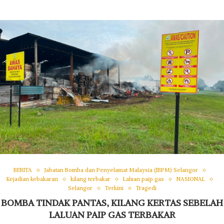
BERITA
Jabatan Bomba dan Penyelamat Malaysia (JBPM) Selangor
Kejadian kebakaran
kilang terbakar
Laluan paip gas
NASIONAL
Selangor
Terkini
Tragedi
BOMBA TINDAK PANTAS, KILANG KERTAS SEBELAH
LALUAN PAIP GAS TERBAKAR