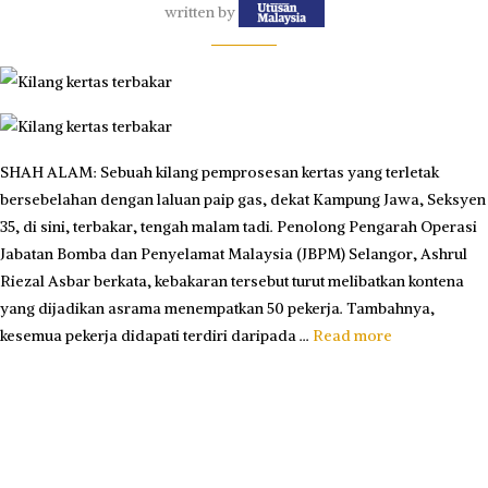
written by
SHAH ALAM: Sebuah kilang pemprosesan kertas yang terletak
bersebelahan dengan laluan paip gas, dekat Kampung Jawa, Seksyen
35, di sini, terbakar, tengah malam tadi. Penolong Pengarah Operasi
Jabatan Bomba dan Penyelamat Malaysia (JBPM) Selangor, Ashrul
Riezal Asbar berkata, kebakaran tersebut turut melibatkan kontena
yang dijadikan asrama menempatkan 50 pekerja. Tambahnya,
kesemua pekerja didapati terdiri daripada …
Read more
The post
Bomba tindak pantas, kilang kertas sebelah laluan paip gas
terbakar
appeared first on
Utusan Malaysia
.
4 weeks ago
0 comments