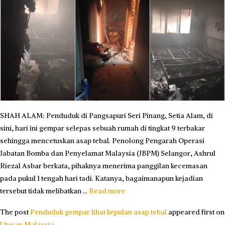
SHAH ALAM: Penduduk di Pangsapuri Seri Pinang, Setia Alam, di
sini, hari ini gempar selepas sebuah rumah di tingkat 9 terbakar
sehingga mencetuskan asap tebal. Penolong Pengarah Operasi
Jabatan Bomba dan Penyelamat Malaysia (JBPM) Selangor, Ashrul
Riezal Asbar berkata, pihaknya menerima panggilan kecemasan
pada pukul 1 tengah hari tadi. Katanya, bagaimanapun kejadian
tersebut tidak melibatkan …
Read more
The post
Penduduk gempar lihat kepulan asap tebal
appeared first on
Utusan Malaysia
.