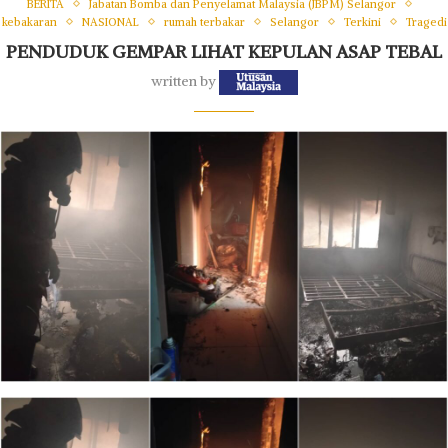
BERITA
Jabatan Bomba dan Penyelamat Malaysia (JBPM) Selangor
kebakaran
NASIONAL
rumah terbakar
Selangor
Terkini
Tragedi
PENDUDUK GEMPAR LIHAT KEPULAN ASAP TEBAL
written by