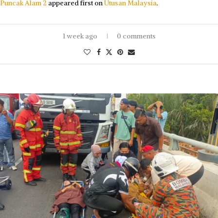
Puncak Alam 2
appeared first on
Utusan Malaysia
.
1 week ago
0 comments