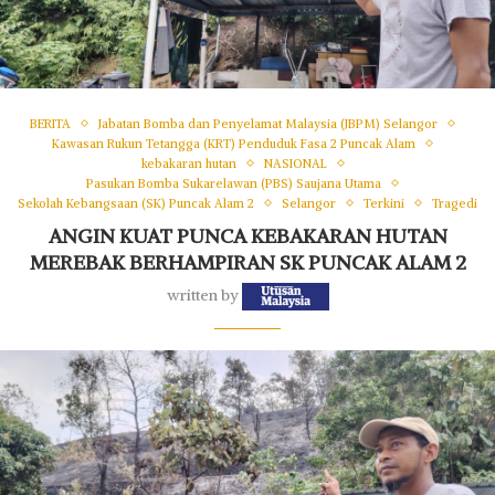
BERITA
Jabatan Bomba dan Penyelamat Malaysia (JBPM) Selangor
Kawasan Rukun Tetangga (KRT) Penduduk Fasa 2 Puncak Alam
kebakaran hutan
NASIONAL
Pasukan Bomba Sukarelawan (PBS) Saujana Utama
Sekolah Kebangsaan (SK) Puncak Alam 2
Selangor
Terkini
Tragedi
ANGIN KUAT PUNCA KEBAKARAN HUTAN
MEREBAK BERHAMPIRAN SK PUNCAK ALAM 2
written by