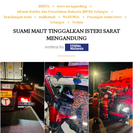
BERITA
Isteri mengandung
Jabatan Bomba dan Penyelamat Malaysia (JBPM) Selangor
Kemalangan maut
mahkamah
NASIONAL
Pasangan suami isteri
Selangor
Terkini
SUAMI MAUT TINGGALKAN ISTERI SARAT
MENGANDUNG
written by