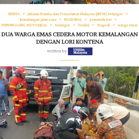
BERITA
Jabatan Bomba dan Penyelamat Malaysia (JBPM) Selangor
kemalangan jalan raya
NASIONAL
pemandu lori
PENUNGGANG MOTOSIKAL
Selangor
Terkini
Tragedi
warga emas
DUA WARGA EMAS CEDERA MOTOR KEMALANGAN
DENGAN LORI KONTENA
written by