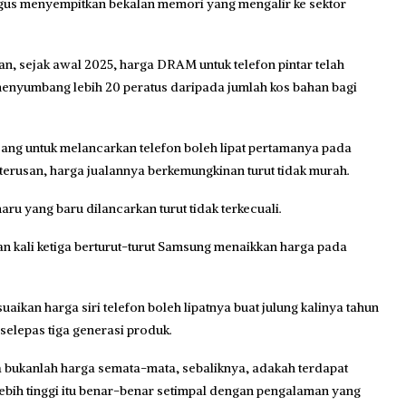
li gus menyempitkan bekalan memori yang mengalir ke sektor
n, sejak awal 2025, harga DRAM untuk telefon pintar telah
menyumbang lebih 20 peratus daripada jumlah kos bahan bagi
ng untuk melancarkan telefon boleh lipat pertamanya pada
rterusan, harga jualannya berkemungkinan turut tidak murah.
ru yang baru dilancarkan turut tidak terkecuali.
 kali ketiga berturut-turut Samsung menaikkan harga pada
kan harga siri telefon boleh lipatnya buat julung kalinya tahun
selepas tiga generasi produk.
 bukanlah harga semata-mata, sebaliknya, adakah terdapat
lebih tinggi itu benar-benar setimpal dengan pengalaman yang