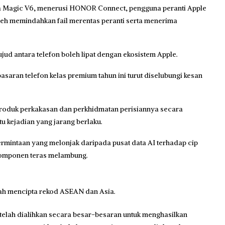
tama Magic V6, menerusi HONOR Connect, pengguna peranti Apple
leh memindahkan fail merentas peranti serta menerima
ud antara telefon boleh lipat dengan ekosistem Apple.
 pasaran telefon kelas premium tahun ini turut diselubungi kesan
produk perkakasan dan perkhidmatan perisiannya secara
u kejadian yang jarang berlaku.
ermintaan yang melonjak daripada pusat data AI terhadap cip
 komponen teras melambung.
ah mencipta rekod ASEAN dan Asia.
r telah dialihkan secara besar-besaran untuk menghasilkan