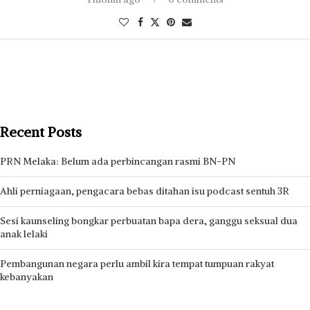
No comments to show.
Hak cipta terpelihara © 2026 Media Mulia Sdn Bhd 201801030285
(1292311-H)
Satu lagi produk Media Mulia Sdn. Bhd.