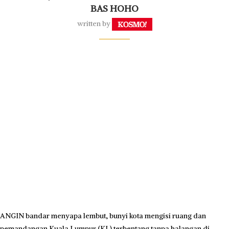
Pengalaman itu menjadi lebih bermakna apabila pengunjung dapat
melawat pelbagai tarikan utama di ibu negara melalui dua laluan
utama iaitu City Route dan Garden Route.
City Route merangkumi kawasan ikonik seperti Bukit Bintang, Menara
Berkembar Petronas (KLCC), Menara KL, Aquaria KLCC, Jalan Alor,
Chinatown dan Menara TRX.
Plaza SUNGEI WANG, Kuala Lumpur menjadi lokasi kiosk dan titik
permulaan perkhidmatan KL HOHO.
Sementara Garden Route membawa pengunjung ke destinasi
berunsur warisan dan alam seperti Central Market, Muzium Negara,
Istana Negara, Taman Botani, Taman Burung, Masjid Negara serta
Dataran Merdeka.
Gabungan kedua-dua laluan itu memberikan akses menyeluruh
kepada pengalaman bandar dan budaya Kuala Lumpur.