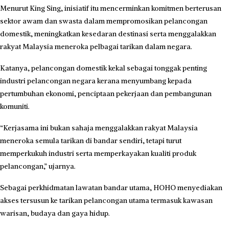
yang memaparkan destinasi menarik di seluruh negara.
Bagi memastikan pengalaman lebih interaktif, setiap bas turut
dilengkapi kod QR yang menyediakan akses kepada maklumat
VM2026.
Ujar King Sing, inisiatif itu dijangka memperkukuh promosi destinasi,
merangsang pergerakan pelawat serta menjana limpahan ekonomi
kepada perniagaan tempatan dan industri pelancongan.
The post
Kempen ajak rakyat Malaysia ‘pusing’ KL naik bas HOHO
appeared first on
Kosmo Digital
.
1 month ago
0 comments