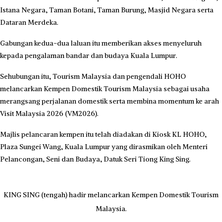
Katanya, pelancongan domestik kekal sebagai tonggak penting
industri pelancongan negara kerana menyumbang kepada
pertumbuhan ekonomi, penciptaan pekerjaan dan pembangunan
komuniti.
“Kerjasama ini bukan sahaja menggalakkan rakyat Malaysia
meneroka semula tarikan di bandar sendiri, tetapi turut
memperkukuh industri serta memperkayakan kualiti produk
pelancongan,” ujarnya.
Sebagai perkhidmatan lawatan bandar utama, HOHO menyediakan
akses tersusun ke tarikan pelancongan utama termasuk kawasan
warisan, budaya dan gaya hidup.
Kempen itu turut melengkapi usaha Tourism Malaysia dalam
menggalakkan perjalanan domestik melalui pengalaman
pelancongan yang mudah diakses dan bernilai.
Sempena kempen itu, enam buah bas akan dihiasi dengan pembalutan