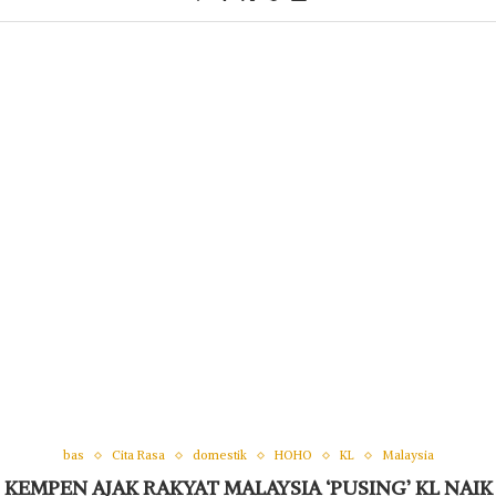
bas
Cita Rasa
domestik
HOHO
KL
Malaysia
KEMPEN AJAK RAKYAT MALAYSIA ‘PUSING’ KL NAIK
BAS HOHO
written by
ANGIN bandar menyapa lembut, bunyi kota mengisi ruang dan
pemandangan Kuala Lumpur (KL) terbentang tanpa halangan di
depan mata.
Dari atas bas terbuka KL Hop-On Hop-Off (HOHO) terasa seolah-
olah KL sedang memperkenalkan dirinya satu per satu.