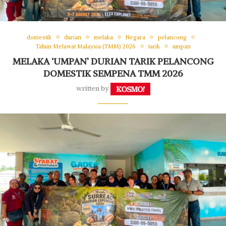
domestik
durian
melaka
Negara
pelancong
Tahun Melawat Malaysia (TMM) 2026
tarik
umpan
MELAKA ‘UMPAN’ DURIAN TARIK PELANCONG
DOMESTIK SEMPENA TMM 2026
written by