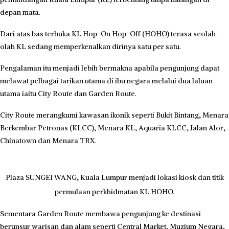
Sehubungan itu, Tourism Malaysia dan pengendali HOHO
melancarkan Kempen Domestik Tourism Malaysia sebagai usaha
merangsang perjalanan domestik serta membina momentum ke arah
Visit Malaysia 2026 (VM2026).
Majlis pelancaran kempen itu telah diadakan di Kiosk KL HOHO,
Plaza Sungei Wang, Kuala Lumpur yang dirasmikan oleh Menteri
Pelancongan, Seni dan Budaya, Datuk Seri Tiong King Sing.
KING SING (tengah) hadir melancarkan Kempen Domestik Tourism
Malaysia.
Menurut King Sing, inisiatif itu mencerminkan komitmen berterusan
sektor awam dan swasta dalam mempromosikan pelancongan
domestik, meningkatkan kesedaran destinasi serta menggalakkan
rakyat Malaysia meneroka pelbagai tarikan dalam negara.