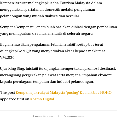
Recent Posts
PRN Melaka: Belum ada perbincangan rasmi BN-PN
Ahli perniagaan, pengacara bebas ditahan isu podcast sentuh 3R
Sesi kaunseling bongkar perbuatan bapa dera, ganggu seksual dua
anak lelaki
Pembangunan negara perlu ambil kira tempat tumpuan rakyat
kebanyakan
Remaja tembak lima kakitangan sekolah alami tekanan – PM Thai
Recent Comments