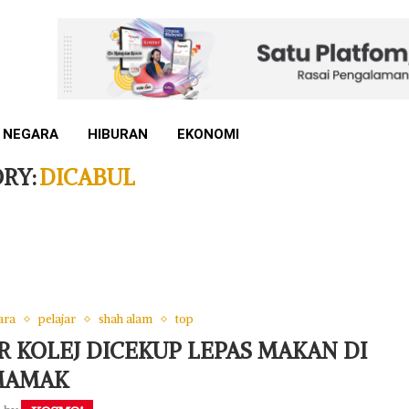
 NEGARA
HIBURAN
EKONOMI
RY:
DICABUL
ara
pelajar
shah alam
top
AR KOLEJ DICEKUP LEPAS MAKAN DI
MAMAK