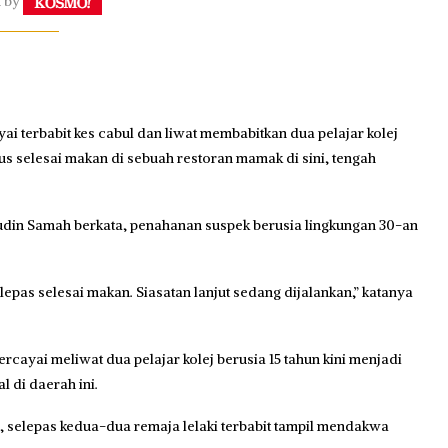
n by
 terbabit kes cabul dan liwat membabitkan dua pelajar kolej
urus selesai makan di sebuah restoran mamak di sini, tengah
udin Samah berkata, penahanan suspek berusia lingkungan 30-an
lepas selesai makan. Siasatan lanjut sedang dijalankan,” katanya
cayai meliwat dua pelajar kolej berusia 15 tahun kini menjadi
 di daerah ini.
, selepas kedua-dua remaja lelaki terbabit tampil mendakwa