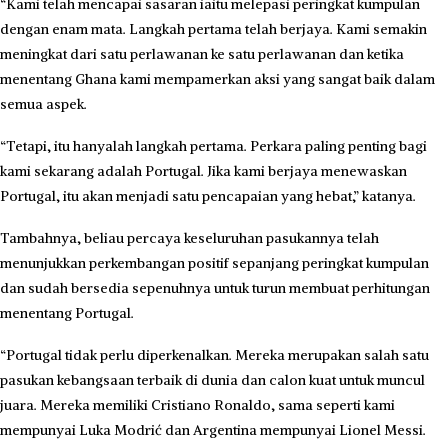
“Kami telah mencapai sasaran iaitu melepasi peringkat kumpulan
dengan enam mata. Langkah pertama telah berjaya. Kami semakin
meningkat dari satu perlawanan ke satu perlawanan dan ketika
menentang Ghana kami mempamerkan aksi yang sangat baik dalam
semua aspek.
“Tetapi, itu hanyalah langkah pertama. Perkara paling penting bagi
kami sekarang adalah Portugal. Jika kami berjaya menewaskan
Portugal, itu akan menjadi satu pencapaian yang hebat,” katanya.
Tambahnya, beliau percaya keseluruhan pasukannya telah
menunjukkan perkembangan positif sepanjang peringkat kumpulan
dan sudah bersedia sepenuhnya untuk turun membuat perhitungan
menentang Portugal.
“Portugal tidak perlu diperkenalkan. Mereka merupakan salah satu
pasukan kebangsaan terbaik di dunia dan calon kuat untuk muncul
juara. Mereka memiliki Cristiano Ronaldo, sama seperti kami
mempunyai Luka Modrić dan Argentina mempunyai Lionel Messi.