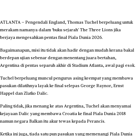
ATLANTA – Pengendali England, Thomas Tuchel berpeluang untuk
merakam namanya dalam ‘buku sejarah’ The Three Lions jika
berjaya mengesahkan pentas final Piala Dunia 2026.
Bagaimanapun, misi itu tidak akan hadir dengan mudah kerana bakal
berdepan ujian sebenar dengan menentang juara bertahan,
Argentina di pentas separuh akhir di Stadium Atlanta, awal pagi esok.
Tuchel berpeluang muncul pengurus asing keempat yang membawa
pasukan dilatihnya layak ke final selepas George Raynor, Ernst
Happel dan Zlatko Dalic.
Paling tidak, jika menang ke atas Argentina, Tuchel akan menyamai
kejayaan Dalic yang membawa Croatia ke final Piala Dunia 2018
namun negara Balkan itu akur tewas kepada Perancis.
Ketika ini juga, tiada satu pun pasukan yang memenangi Piala Dunia