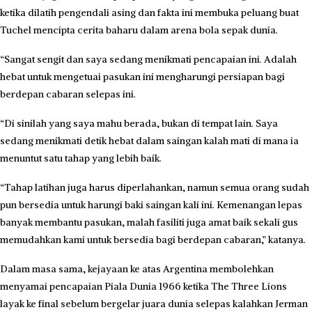
ketika dilatih pengendali asing dan fakta ini membuka peluang buat
Tuchel mencipta cerita baharu dalam arena bola sepak dunia.
“Sangat sengit dan saya sedang menikmati pencapaian ini. Adalah
hebat untuk mengetuai pasukan ini mengharungi persiapan bagi
berdepan cabaran selepas ini.
“Di sinilah yang saya mahu berada, bukan di tempat lain. Saya
sedang menikmati detik hebat dalam saingan kalah mati di mana ia
menuntut satu tahap yang lebih baik.
“Tahap latihan juga harus diperlahankan, namun semua orang sudah
pun bersedia untuk harungi baki saingan kali ini. Kemenangan lepas
banyak membantu pasukan, malah fasiliti juga amat baik sekali gus
memudahkan kami untuk bersedia bagi berdepan cabaran,” katanya.
Dalam masa sama, kejayaan ke atas Argentina membolehkan
menyamai pencapaian Piala Dunia 1966 ketika The Three Lions
layak ke final sebelum bergelar juara dunia selepas kalahkan Jerman