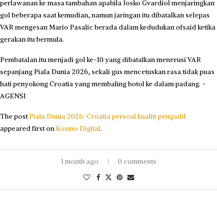
perlawanan ke masa tambahan apabila Josko Gvardiol menjaringkan
gol beberapa saat kemudian, namun jaringan itu dibatalkan selepas
VAR mengesan Mario Pasalic berada dalam kedudukan ofsaid ketika
gerakan itu bermula.
Pembatalan itu menjadi gol ke-10 yang dibatalkan menerusi VAR
sepanjang Piala Dunia 2026, sekali gus mencetuskan rasa tidak puas
hati penyokong Croatia yang membaling botol ke dalam padang. -
AGENSI
The post
Piala Dunia 2026: Croatia persoal kualiti pengadil
appeared first on
Kosmo Digital
.
1 month ago
0 comments