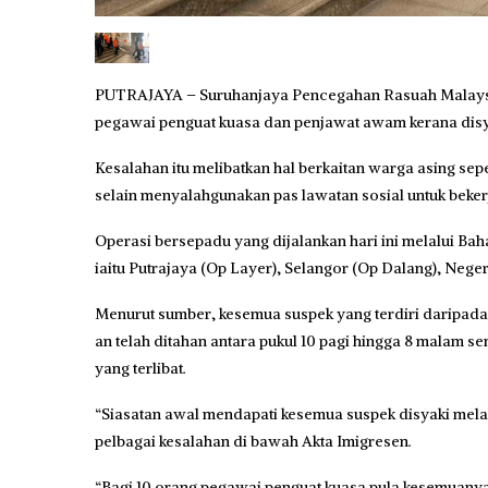
PUTRAJAYA – Suruhanjaya Pencegahan Rasuah Malaysi
pegawai penguat kuasa dan penjawat awam kerana disy
Kesalahan itu melibatkan hal berkaitan warga asing sep
selain menyalahgunakan pas lawatan sosial untuk beker
Operasi bersepadu yang dijalankan hari ini melalui Ba
iaitu Putrajaya (Op Layer), Selangor (Op Dalang), Nege
Menurut sumber, kesemua suspek yang terdiri daripada 
an telah ditahan antara pukul 10 pagi hingga 8 malam 
yang terlibat.
“Siasatan awal mendapati kesemua suspek disyaki mela
pelbagai kesalahan di bawah Akta Imigresen.
“Bagi 10 orang pegawai penguat kuasa pula kesemuanya