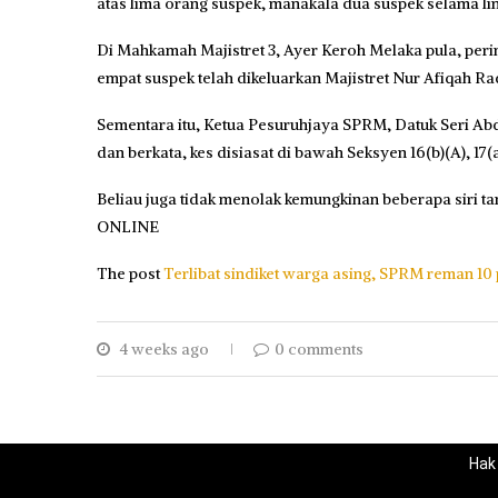
atas lima orang suspek, manakala dua suspek selama lima
Di Mahkamah Majistret 3, Ayer Keroh Melaka pula, perin
empat suspek telah dikeluarkan Majistret Nur Afiqah Ra
Sementara itu, Ketua Pesuruhjaya SPRM, Datuk Seri A
dan berkata, kes disiasat di bawah Seksyen 16(b)(A), 17(
Beliau juga tidak menolak kemungkinan beberapa siri ta
ONLINE
The post
Terlibat sindiket warga asing, SPRM reman 10
4 weeks ago
0 comments
Hak