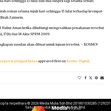
 hari sehingga 13 Julai dan dua suspek lagi selama sehari.
tah reman selama tujuh hari sehingga 15 Julai terhadap keempat-
dhiah Zainurin.
bd Halim Aman ketika dihubungi mengesahkan penahanan tersebut
a), 17(b) dan 18 Akta SPRM 2009.
ngkapan susulan akan dibuat untuk tujuan tersebut. – KOSMO!
 pegawai penguat kuasa
appeared first on
Kosmo Digital
.
 cipta terpelihara © 2026 Media Mulia Sdn Bhd 201801030285 (129231
Satu lagi produk Media Mulia Sdn. Bhd.