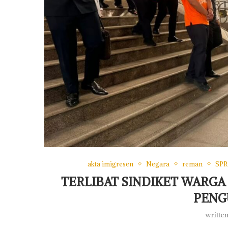
akta imigresen
Negara
reman
SP
TERLIBAT SINDIKET WARGA
PENG
writte