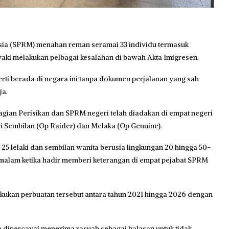
a (SPRM) menahan reman seramai 33 individu termasuk
aki melakukan pelbagai kesalahan di bawah Akta Imigresen.
erti berada di negara ini tanpa dokumen perjalanan yang sah
ja.
hagian Perisikan dan SPRM negeri telah diadakan di empat negeri
ri Sembilan (Op Raider) dan Melaka (Op Genuine).
25 lelaki dan sembilan wanita berusia lingkungan 20 hingga 50-
semalam ketika hadir memberi keterangan di empat pejabat SPRM
kukan perbuatan tersebut antara tahun 2021 hingga 2026 dengan
 dipercayai menerima rasuah sebagai balasan untuk tidak