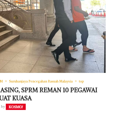
RM
Suruhanjaya Pencegahan Rasuah Malaysia
top
 ASING, SPRM REMAN 10 PEGAWAI
UAT KUASA
n by