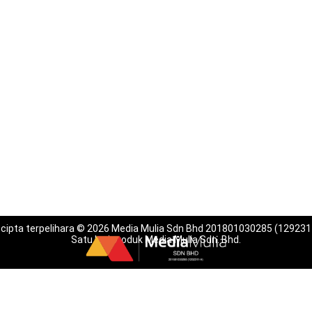
 cipta terpelihara © 2026 Media Mulia Sdn Bhd 201801030285 (129231
Satu lagi produk Media Mulia Sdn. Bhd.