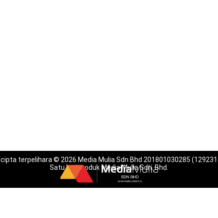
 cipta terpelihara © 2026 Media Mulia Sdn Bhd 201801030285 (129231
Satu lagi produk Media Mulia Sdn. Bhd.