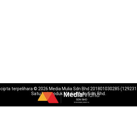
 cipta terpelihara © 2026 Media Mulia Sdn Bhd 201801030285 (129231
Satu lagi produk Media Mulia Sdn. Bhd.