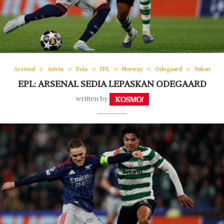
Arsenal
Arteta
Bola
EPL
Norway
Odegaard
Sukan
EPL: ARSENAL SEDIA LEPASKAN ODEGAARD
written by