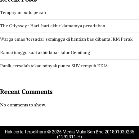
Tempayan budu pecah
The Odyssey : Hari-hari akhir kiamatnya peradaban
Warga emas ‘tersadai’ seminggu di hentian bas dibantu JKM Perak
Ramai tunggu saat akhir kibar Jalur Gemilang
Panik, tersalah tekan minyak punca SUV rempuh KKIA
Recent Comments
No comments to show.
Hak cipta terpelihara © 2026 Media Mulia Sdn Bhd 201801030285
(1292311-H)