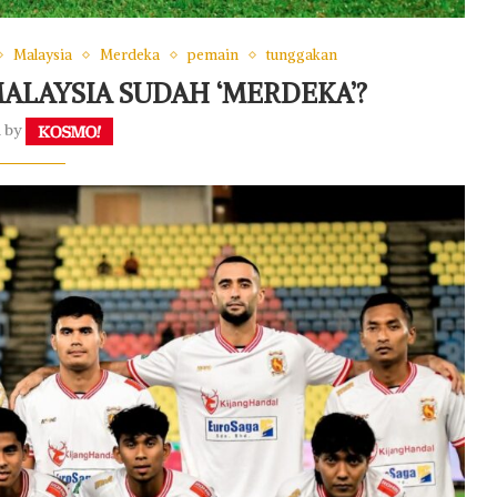
Malaysia
Merdeka
pemain
tunggakan
ALAYSIA SUDAH ‘MERDEKA’?
n by