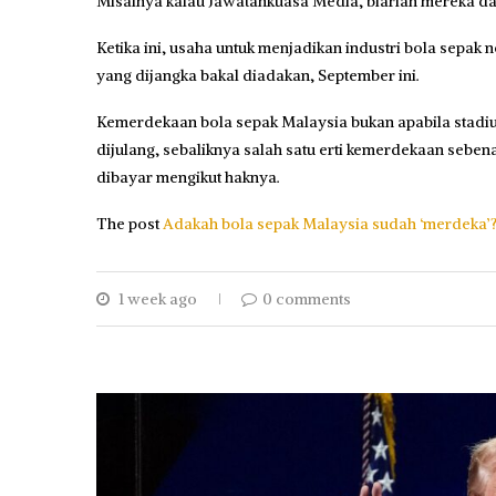
Misalnya kalau Jawatankuasa Media, biarlah mereka da
Ketika ini, usaha untuk menjadikan industri bola sepa
yang dijangka bakal diadakan, September ini.
Kemerdekaan bola sepak Malaysia bukan apabila stadium
dijulang, sebaliknya salah satu erti kemerdekaan sebena
dibayar mengikut haknya.
The post
Adakah bola sepak Malaysia sudah ‘merdeka’
1 week ago
0 comments