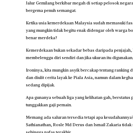
Jalur Gemilang berkibar megah di setiap pelosok negara
bergema penuh semangat.
Ketika usia kemerdekaan Malaysia sudah memasuki fasa
yang mungkin tidak begitu enak didengar oleh warga b
benar merdeka?
Kemerdekaan bukan sekadar bebas daripada penjajah,
membelenggu diri sendiri dan jika ukuran itu digunaka
Ironinya, kita mungkin asyik bercakap tentang ranking 
dan diulit cerita layak ke Piala Asia, namun dalam kegh
sedang dipijak.
Apa gunanya sebuah liga yang kelihatan gah, berstatus p
tunggakkan gaji pemain.
Memang ada saluran tersedia tetapi apa kesudahannya? 
Sathianathan, Rosle Md Derus dan Ismail Zakaria tidak
sehingga nafas terakhir.