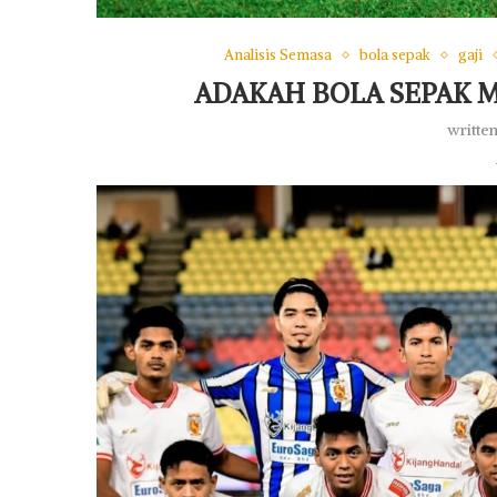
Analisis Semasa
bola sepak
gaji
ADAKAH BOLA SEPAK M
writte