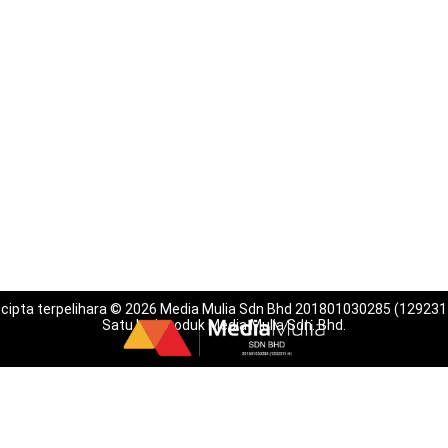
 cipta terpelihara © 2026 Media Mulia Sdn Bhd 201801030285 (129231
Satu lagi produk Media Mulia Sdn. Bhd.