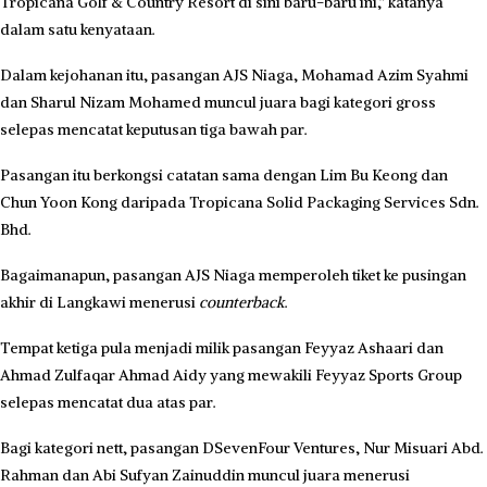
Tropicana Golf & Country Resort di sini baru-baru ini,” katanya
dalam satu kenyataan.
Dalam kejohanan itu, pasangan AJS Niaga, Mohamad Azim Syahmi
dan Sharul Nizam Mohamed muncul juara bagi kategori gross
selepas mencatat keputusan tiga bawah par.
Pasangan itu berkongsi catatan sama dengan Lim Bu Keong dan
Chun Yoon Kong daripada Tropicana Solid Packaging Services Sdn.
Bhd.
Bagaimanapun, pasangan AJS Niaga memperoleh tiket ke pusingan
akhir di Langkawi menerusi
counterback
.
Tempat ketiga pula menjadi milik pasangan Feyyaz Ashaari dan
Ahmad Zulfaqar Ahmad Aidy yang mewakili Feyyaz Sports Group
selepas mencatat dua atas par.
Bagi kategori nett, pasangan DSevenFour Ventures, Nur Misuari Abd.
Rahman dan Abi Sufyan Zainuddin muncul juara menerusi