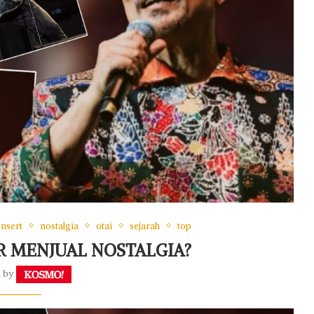
onsert
nostalgia
otai
sejarah
top
R MENJUAL NOSTALGIA?
n by