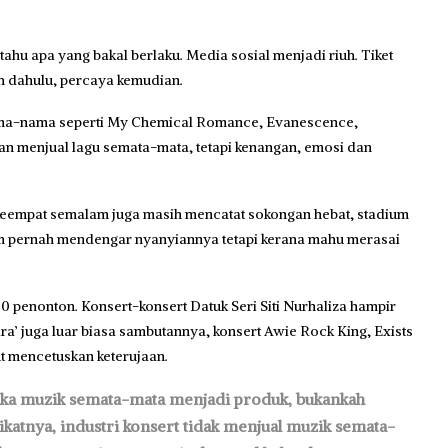
ahu apa yang bakal berlaku. Media sosial menjadi riuh. Tiket
h dahulu, percaya kemudian.
 Nama-nama seperti My Chemical Romance, Evanescence,
an menjual lagu semata-mata, tetapi kenangan, emosi dan
i keempat semalam juga masih mencatat sokongan hebat, stadium
m pernah mendengar nyanyiannya tetapi kerana mahu merasai
0 penonton. Konsert-konsert Datuk Seri Siti Nurhaliza hampir
tara’ juga luar biasa sambutannya, konsert Awie Rock King, Exists
t mencetuskan keterujaan.
Jika muzik semata-mata menjadi produk, bukankah
katnya, industri konsert tidak menjual muzik semata-