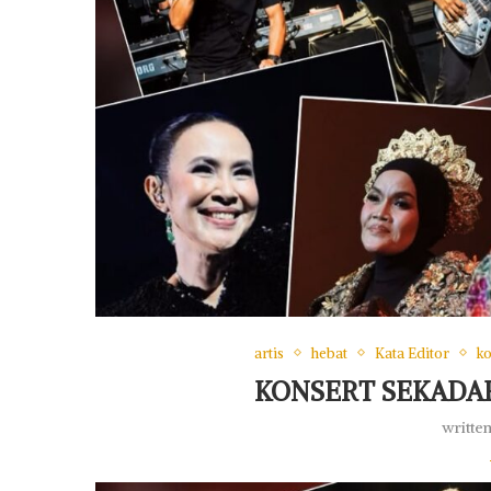
artis
hebat
Kata Editor
k
KONSERT SEKADA
writte