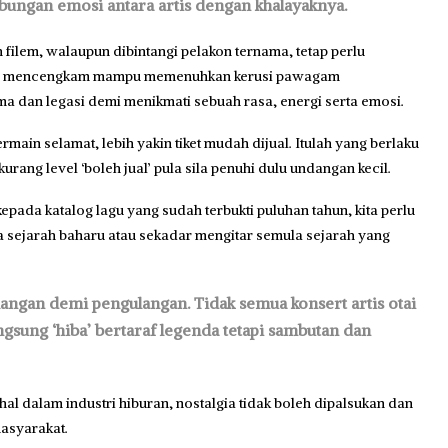
hubungan emosi antara artis dengan khalayaknya.
h filem, walaupun dibintangi pelakon ternama, tetap perlu
nar mencengkam mampu memenuhkan kerusi pawagam
a dan legasi demi menikmati sebuah rasa, energi serta emosi.
main selamat, lebih yakin tiket mudah dijual. Itulah yang berlaku
kurang level ‘boleh jual’ pula sila penuhi dulu undangan kecil.
kepada katalog lagu yang sudah terbukti puluhan tahun, kita perlu
a sejarah baharu atau sekadar mengitar semula sejarah yang
angan demi pengulangan. Tidak semua konsert artis otai
ngsung ‘hiba’ bertaraf legenda tetapi sambutan dan
l dalam industri hiburan, nostalgia tidak boleh dipalsukan dan
asyarakat.