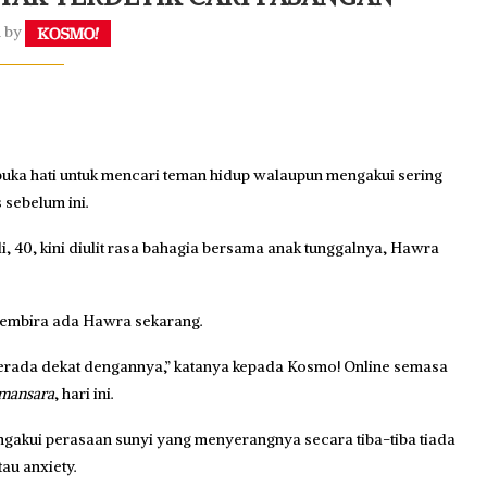
n by
uka hati untuk mencari teman hidup walaupun mengakui sering
 sebelum ini.
40, kini diulit rasa bahagia bersama anak tunggalnya, Hawra
a gembira ada Hawra sekarang.
berada dekat dengannya,” katanya kepada Kosmo! Online semasa
amansara
, hari ini.
ngakui perasaan sunyi yang menyerangnya secara tiba-tiba tiada
u anxiety.