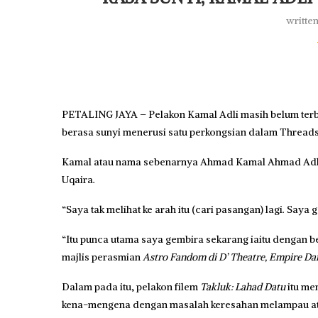
writte
PETALING JAYA – Pelakon Kamal Adli masih belum terb
berasa sunyi menerusi satu perkongsian dalam Threads
Kamal atau nama sebenarnya Ahmad Kamal Ahmad Adli, 
Uqaira.
“Saya tak melihat ke arah itu (cari pasangan) lagi. Say
“Itu punca utama saya gembira sekarang iaitu dengan 
majlis perasmian
Astro Fandom di D’ Theatre, Empire D
Dalam pada itu, pelakon filem
Takluk: Lahad Datu
itu me
kena-mengena dengan masalah keresahan melampau ata