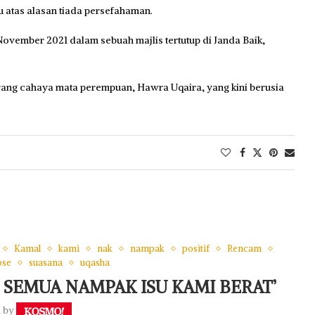
u atas alasan tiada persefahaman.
vember 2021 dalam sebuah majlis tertutup di Janda Baik,
rang cahaya mata perempuan, Hawra Uqaira, yang kini berusia
Kamal
kami
nak
nampak
positif
Rencam
ose
suasana
uqasha
, SEMUA NAMPAK ISU KAMI BERAT’
n by