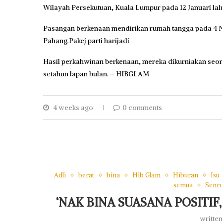
Wilayah Persekutuan, Kuala Lumpur pada 12 Januari lal
Pasangan berkenaan mendirikan rumah tangga pada 4 No
Pahang.Pakej parti harijadi
Hasil perkahwinan berkenaan, mereka dikurniakan seo
setahun lapan bulan. – HIBGLAM
4 weeks ago
0 comments
Adli
berat
bina
Hib Glam
Hiburan
Isu
semua
Senr
‘NAK BINA SUASANA POSITIF
writte