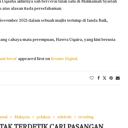
n Uqasha akhirnya sah bercerai talak satu di Mahkamah Syariah
u atas alasan tiada persefahaman.
vember 2021 dalam sebuah majlis tertutup di Janda Baik,
rang cahaya mata perempuan, Hawra Uqaira, yang kini berusia
ami berat’
appeared first on
Kosmo Digital
.
amal
Malaysia
pelakon
selebriti
trending
 TAK TERDETIK CARI PASANGAN