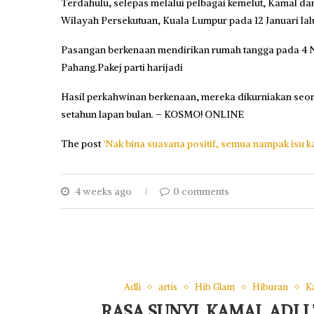
Terdahulu, selepas melalui pelbagai kemelut, Kamal da
Wilayah Persekutuan, Kuala Lumpur pada 12 Januari lal
Pasangan berkenaan mendirikan rumah tangga pada 4 No
Pahang.Pakej parti harijadi
Hasil perkahwinan berkenaan, mereka dikurniakan seo
setahun lapan bulan. – KOSMO! ONLINE
The post
‘Nak bina suasana positif, semua nampak isu k
4 weeks ago
0 comments
Adli
artis
Hib Glam
Hiburan
K
RASA SUNYI, KAMAL ADLI