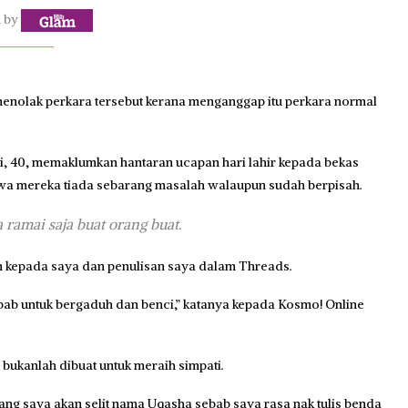
n by
 menolak perkara tersebut kerana menganggap itu perkara normal
 40, memaklumkan hantaran ucapan hari lahir kepada bekas
awa mereka tiada sebarang masalah walaupun sudah berpisah.
a ramai saja buat orang buat.
ian kepada saya dan penulisan saya dalam Threads.
bab untuk bergaduh dan benci,” katanya kepada Kosmo! Online
bukanlah dibuat untuk meraih simpati.
ang saya akan selit nama Uqasha sebab saya rasa nak tulis benda