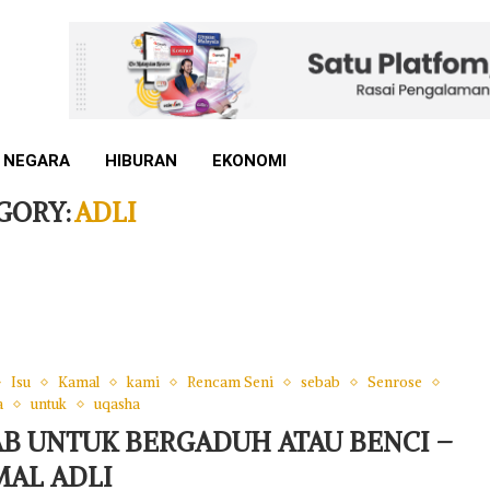
 NEGARA
HIBURAN
EKONOMI
GORY:
ADLI
Isu
Kamal
kami
Rencam Seni
sebab
Senrose
a
untuk
uqasha
BAB UNTUK BERGADUH ATAU BENCI –
AL ADLI