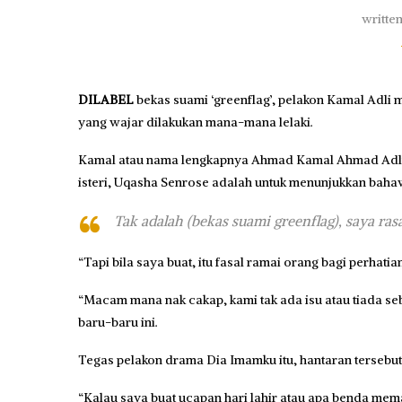
writte
DILABEL
bekas suami ‘greenflag’, pelakon Kamal Adli
yang wajar dilakukan mana-mana lelaki.
Kamal atau nama lengkapnya Ahmad Kamal Ahmad Adli,
isteri, Uqasha Senrose adalah untuk menunjukkan bah
Tak adalah (bekas suami greenflag), saya ras
“Tapi bila saya buat, itu fasal ramai orang bagi perhat
“Macam mana nak cakap, kami tak ada isu atau tiada se
baru-baru ini.
Tegas pelakon drama Dia Imamku itu, hantaran tersebut 
“Kalau saya buat ucapan hari lahir atau apa benda mem