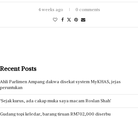
4 weeks ago
0 comments
Recent Posts
Ahli Parlimen Ampang dakwa disekat system MyKHAS, jejas
peruntukan
‘Sejak kurus, ada cakap muka saya macam Roslan Shah’
Gudang topi keledar, barang tiruan RM702,000 diserbu
[VIDEO] ‘Saya cakap, konsert ini memang kena ada Noraniza Idris’