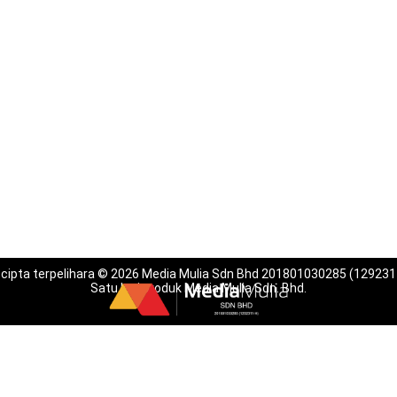
 cipta terpelihara © 2026 Media Mulia Sdn Bhd 201801030285 (129231
Satu lagi produk Media Mulia Sdn. Bhd.