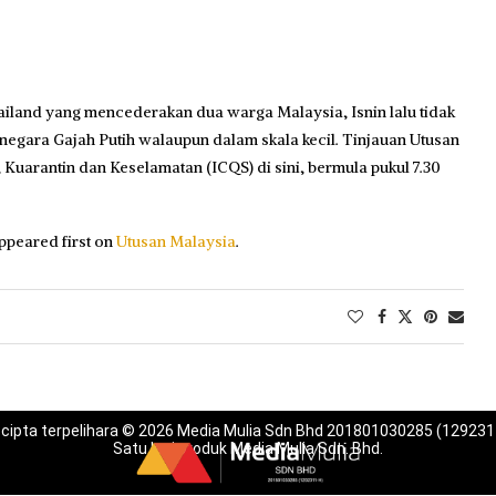
iland yang mencederakan dua warga Malaysia, Isnin lalu tidak
e negara Gajah Putih walaupun dalam skala kecil. Tinjauan Utusan
 Kuarantin dan Ke­selamatan (ICQS) di sini, bermula pukul 7.30
ppeared first on
Utusan Malaysia
.
 cipta terpelihara © 2026 Media Mulia Sdn Bhd 201801030285 (129231
Satu lagi produk Media Mulia Sdn. Bhd.