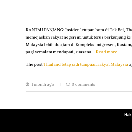
RANTAU PANJANG: Insiden letupan bom di Tak Bai, Tha
menjejaskan rakyat negeri ini untuk terus berkunjung k
Malaysia le­bih dua jam di Kompleks Imigre­sen, Kastam,
pagi semalam mendapati, suasana …
Read more
The post
Thailand tetap jadi tumpuan rakyat Malaysia
a
1 month ago
0 comments
Hak