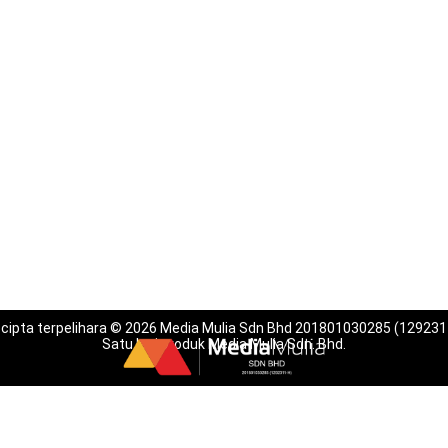
 cipta terpelihara © 2026 Media Mulia Sdn Bhd 201801030285 (129231
Satu lagi produk Media Mulia Sdn. Bhd.