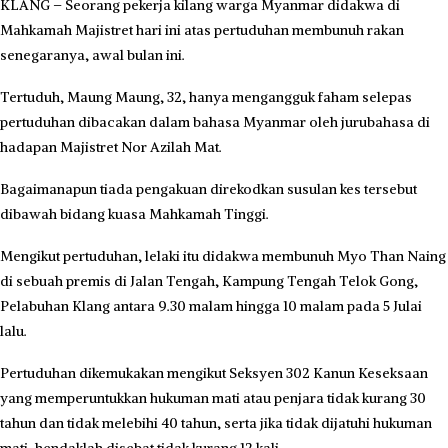
KLANG – Seorang pekerja kilang warga Myanmar didakwa di
Mahkamah Majistret hari ini atas pertuduhan membunuh rakan
senegaranya, awal bulan ini.
Tertuduh, Maung Maung, 32, hanya mengangguk faham selepas
pertuduhan dibacakan dalam bahasa Myanmar oleh jurubahasa di
hadapan Majistret Nor Azilah Mat.
Bagaimanapun tiada pengakuan direkodkan susulan kes tersebut
dibawah bidang kuasa Mahkamah Tinggi.
Mengikut pertuduhan, lelaki itu didakwa membunuh Myo Than Naing
di sebuah premis di Jalan Tengah, Kampung Tengah Telok Gong,
Pelabuhan Klang antara 9.30 malam hingga 10 malam pada 5 Julai
lalu.
Pertuduhan dikemukakan mengikut Seksyen 302 Kanun Keseksaan
yang memperuntukkan hukuman mati atau penjara tidak kurang 30
tahun dan tidak melebihi 40 tahun, serta jika tidak dijatuhi hukuman