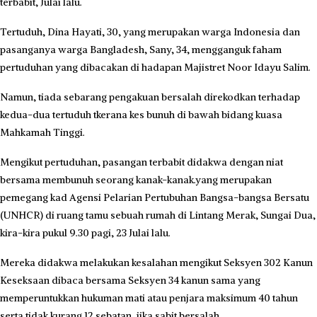
terbabit, Julai lalu.
Tertuduh, Dina Hayati, 30, yang merupakan warga Indonesia dan
pasanganya warga Bangladesh, Sany, 34, mengganguk faham
pertuduhan yang dibacakan di hadapan Majistret Noor Idayu Salim.
Namun, tiada sebarang pengakuan bersalah direkodkan terhadap
kedua-dua tertuduh tkerana kes bunuh di bawah bidang kuasa
Mahkamah Tinggi.
Mengikut pertuduhan, pasangan terbabit didakwa dengan niat
bersama membunuh seorang kanak-kanak.yang merupakan
pemegang kad Agensi Pelarian Pertubuhan Bangsa-bangsa Bersatu
(UNHCR) di ruang tamu sebuah rumah di Lintang Merak, Sungai Dua,
kira-kira pukul 9.30 pagi, 23 Julai lalu.
Mereka didakwa melakukan kesalahan mengikut Seksyen 302 Kanun
Keseksaan dibaca bersama Seksyen 34 kanun sama yang
memperuntukkan hukuman mati atau penjara maksimum 40 tahun
serta tidak kurang 12 sebatan, jika sabit bersalah.