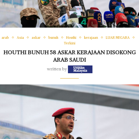
arab
Asia
askar
bunuh
Houthi
kerajaan
LUAR NEGARA
Terkini
HOUTHI BUNUH 58 ASKAR KERAJAAN DISOKONG
ARAB SAUDI
written by