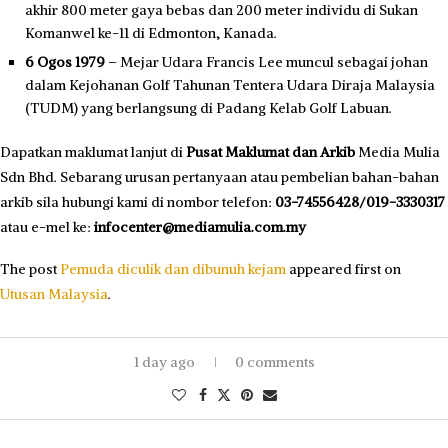
akhir 800 meter gaya bebas dan 200 meter individu di Sukan
Komanwel ke-11 di Edmonton, Kanada.
6 Ogos 1979
– Mejar Udara Francis Lee muncul sebagai johan
dalam Kejohanan Golf Tahunan Tentera Udara Diraja Malaysia
(TUDM) yang berlangsung di Padang Kelab Golf Labuan.
Dapatkan maklumat lanjut di
Pusat Maklumat dan Arkib
Media Mulia
Sdn Bhd. Sebarang urusan pertanyaan atau pembelian bahan-bahan
arkib sila hubungi kami di nombor telefon:
03-74556428/019-3330317
atau e-mel ke:
infocenter@mediamulia.com.my
The post
Pemuda diculik dan dibunuh kejam
appeared first on
Utusan Malaysia
.
1 day ago
0 comments