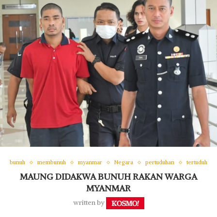
bunuh
membunuh
myanmar
Negara
pertuduhan
tertuduh
MAUNG DIDAKWA BUNUH RAKAN WARGA
MYANMAR
written by