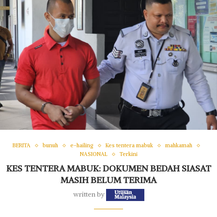
BERITA
bunuh
e-hailing
Kes tentera mabuk
mahkamah
NASIONAL
Terkini
KES TENTERA MABUK: DOKUMEN BEDAH SIASAT
MASIH BELUM TERIMA
written by