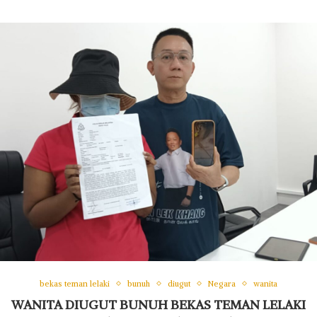
bekas teman lelaki
bunuh
diugut
Negara
wanita
WANITA DIUGUT BUNUH BEKAS TEMAN LELAKI