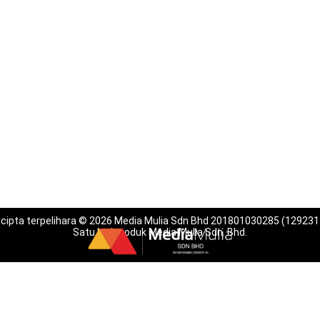
 cipta terpelihara © 2026 Media Mulia Sdn Bhd 201801030285 (129231
Satu lagi produk Media Mulia Sdn. Bhd.