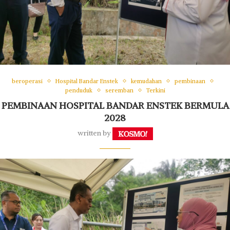
beroperasi
Hospital Bandar Enstek
kemudahan
pembinaan
penduduk
seremban
Terkini
PEMBINAAN HOSPITAL BANDAR ENSTEK BERMULA
2028
written by