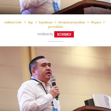
Anthony Loke
dap
keputusan
Kerajaan perpaduan
Negara
perwakilan
written by