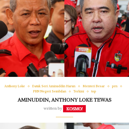
Anthony Loke
Datuk Seri Aminuddin Harun
Menteri Besar
prn
PRN Negeri Sembilan
Terkini
top
AMINUDDIN, ANTHONY LOKE TEWAS
written by