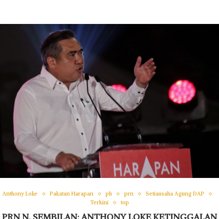
Anthony Loke
Pakatan Harapan
ph
prn
Setiausaha Agung DAP
Terkini
top
PRN N. SEMBILAN: ANTHONY LOKE KETINGGALAN