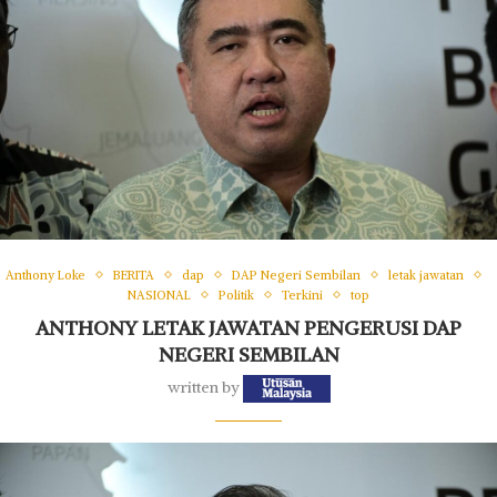
Anthony Loke
BERITA
dap
DAP Negeri Sembilan
letak jawatan
NASIONAL
Politik
Terkini
top
ANTHONY LETAK JAWATAN PENGERUSI DAP
NEGERI SEMBILAN
written by