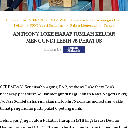
Anthony Loke
BERITA
NASIONAL
peratusan keluar mengundi
Politik
PRN Negeri Sembilan
Rakyat Mengundi
Terkini
ANTHONY LOKE HARAP JUMLAH KELUAR
MENGUNDI LEBIH 75 PERATUS
written by
SEREMBAN: Setiausaha Agung DAP, Anthony Loke Siew Fook
berharap peratusan keluar mengundi bagi Pilihan Raya Negeri (PRN)
Negeri Sembilan hari ini akan melebihi 75 peratus menjelang waktu
tamat pengundian pada pukul 6 petang nanti.
Beliau yang juga calon Pakatan Harapan (PH) bagi kerusi Dewan
Undangan Negeri (DUN) Chennah berkata, peratusan itu penting bagi