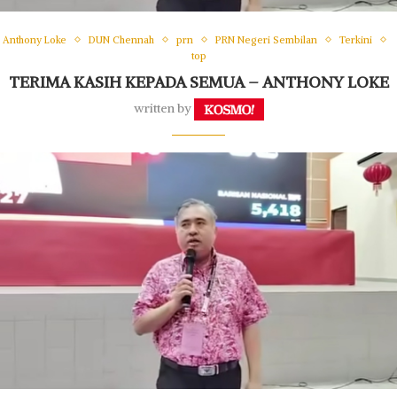
Anthony Loke
DUN Chennah
prn
PRN Negeri Sembilan
Terkini
top
TERIMA KASIH KEPADA SEMUA – ANTHONY LOKE
written by