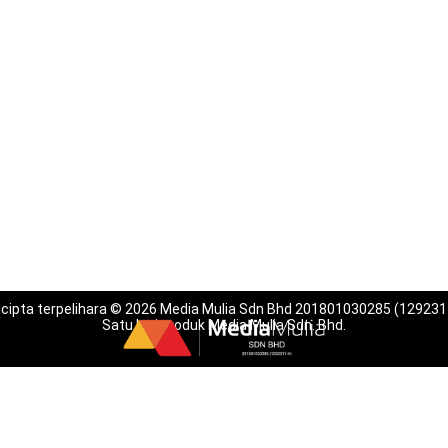
 cipta terpelihara © 2026 Media Mulia Sdn Bhd 201801030285 (129231
Satu lagi produk Media Mulia Sdn. Bhd.