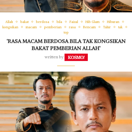
Allah
bakat
berdosa
bila
Faizal
Hib Glam
Hiburan
kongsikan
macam
pemberian
rasa
Rencam
Tahir
tak
top
‘RASA MACAM BERDOSA BILA TAK KONGSIKAN
BAKAT PEMBERIAN ALLAH’
written by