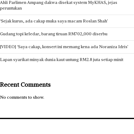
Ahli Parlimen Ampang dakwa disekat system MyKHAS, jejas
peruntukan
‘Sejak kurus, ada cakap muka saya macam Roslan Shah’
Gudang topi keledar, barang tiruan RM702,000 diserbu
[VIDEO] ‘Saya cakap, konsert ini memang kena ada Noraniza Idris’
Lapan syarikat minyak dunia kaut untung RM2.8 juta setiap minit
Recent Comments
No comments to show.
Hak cipta terpelihara © 2026 Media Mulia Sdn Bhd 201801030285
(1292311-H)
Satu lagi produk Media Mulia Sdn. Bhd.